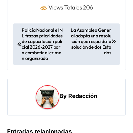
Views Totales 206
N
Policía Nacional e IN
La Asamblea Gener
L trazan prioridades
al adopta una resolu
a
de capacitación poli
ción que respalda la
v
cial 2026-2027 par
solución de dos Esta
a combatir el crime
dos
e
n organizado
g
a
c
i
By
Redacción
ó
n
d
Entradas relacionadas