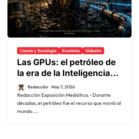
Ciencia y Tecnología
Económia
Globales
Las GPUs: el petróleo de
la era de la Inteligencia
Artificial
Redacción
May 7, 2026
Redacción Exposición Mediática.- Durante
décadas, el petróleo fue el recurso que movió al
mundo....