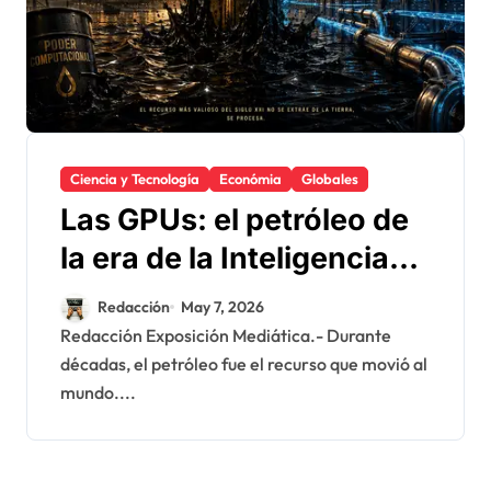
Ciencia y Tecnología
Económia
Globales
Las GPUs: el petróleo de
la era de la Inteligencia
Artificial
Redacción
May 7, 2026
Redacción Exposición Mediática.- Durante
décadas, el petróleo fue el recurso que movió al
mundo....