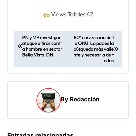
Views Totales 42
N
PN y MP investigan
80º aniversario de l
ataque a tiros contr
a ONU: La paz es la
a
a hombre en sector
búsqueda más valie
v
Bella Vista, DN.
nte y necesaria de t
odas
e
g
a
c
By
Redacción
i
ó
n
d
Entradas relacionadas