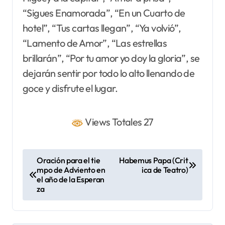
“Sigues Enamorada”, “En un Cuarto de
hotel”, “Tus cartas llegan”, “Ya volvió”,
“Lamento de Amor”, “Las estrellas
brillarán”, “Por tu amor yo doy la gloria”, se
dejarán sentir por todo lo alto llenando de
goce y disfrute el lugar.
Views Totales 27
N
Oración para el tie
Habemus Papa (Crit
mpo de Adviento en
ica de Teatro)
a
el año de la Esperan
v
za
e
g