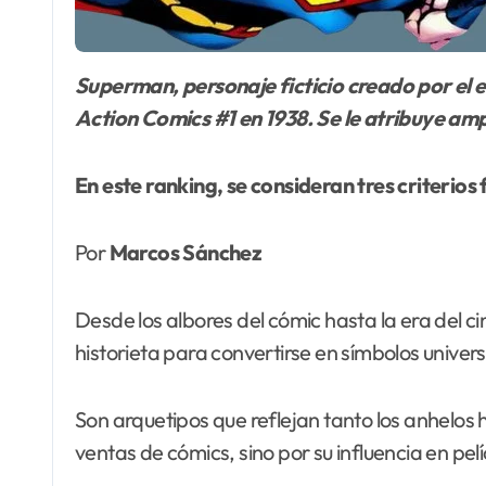
Superman, personaje ficticio creado por el escritor Jerry Siegel y el artista Joe Shuster para DC Comics, con su primera aparición fue en
Action Comics #1 en 1938. Se le atribuye am
En este ranking, se consideran tres criterio
Por
Marcos Sánchez
Desde los albores del cómic hasta la era del c
historieta para convertirse en símbolos univers
Son arquetipos que reflejan tanto los anhelos
ventas de cómics, sino por su influencia en pel