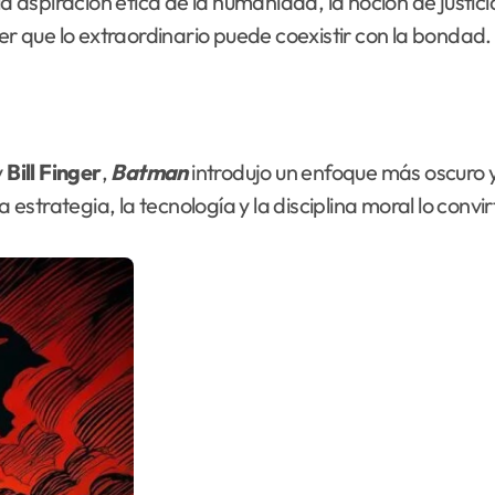
spiración ética de la humanidad, la noción de justicia,
eer que lo extraordinario puede coexistir con la bondad.
y
Bill Finger
,
Batman
introdujo un enfoque más oscuro y
strategia, la tecnología y la disciplina moral lo conv