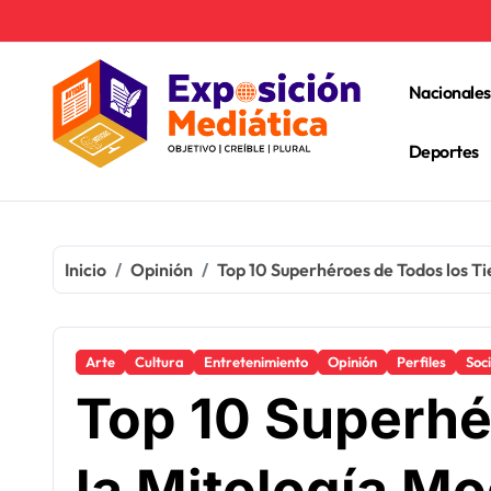
Ir
al
contenido
Nacionales
Deportes
Inicio
Opinión
Top 10 Superhéroes de Todos los Ti
Arte
Cultura
Entretenimiento
Opinión
Perfiles
Soc
Top 10 Superhé
la Mitología Mo