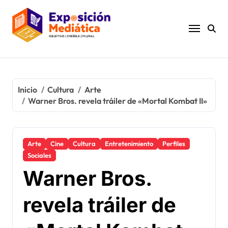
Ir
al
contenido
Inicio
Cultura
Arte
Warner Bros. revela tráiler de «Mortal Kombat II»
Arte
Cine
Cultura
Entretenimiento
Perfiles
Sociales
Warner Bros.
revela tráiler de