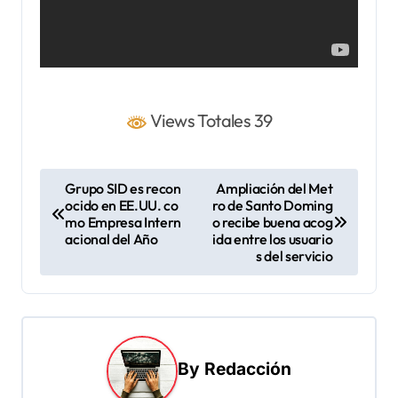
Views Totales 39
N
Grupo SID es recon
Ampliación del Met
ocido en EE.UU. co
ro de Santo Doming
a
mo Empresa Intern
o recibe buena acog
v
acional del Año
ida entre los usuario
s del servicio
e
g
a
c
By
Redacción
i