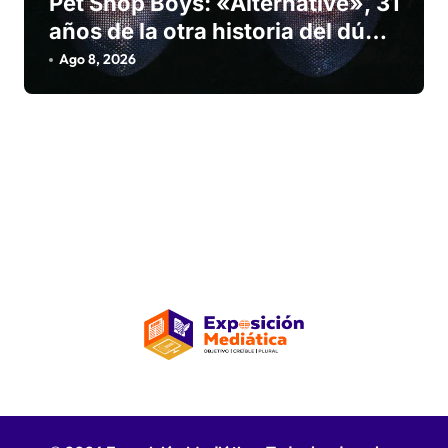
Pet Shop Boys: «Alternative», 31
años de la otra historia del dúo
que convirtió las caras B en arte
Ago 8, 2026