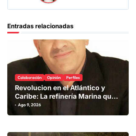
ó
n
d
Entradas relacionadas
e
e
n
t
r
Colaboración
Opinión
Perfiles
a
Revolucion en el Atlántico y
d
Caribe: La refinería Marina que
promete salvar nuestras playas
a
Ago 9, 2026
del sargazo
s