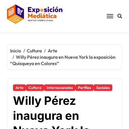
Ir
al
contenido
Inicio
Cultura
Arte
Willy Pérez inaugura en Nueva York la exposición
“Quisqueya en Colores”
Arte
Cultura
Internacionales
Perfiles
Sociales
Willy Pérez
inaugura en