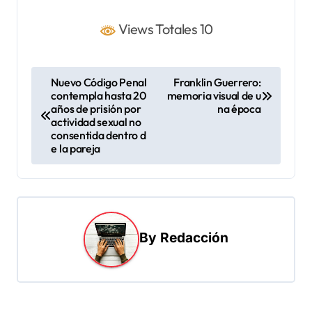
Views Totales 10
N
Nuevo Código Penal
Franklin Guerrero:
contempla hasta 20
memoria visual de u
a
años de prisión por
na época
v
actividad sexual no
consentida dentro d
e
e la pareja
g
a
c
i
By
Redacción
ó
n
d