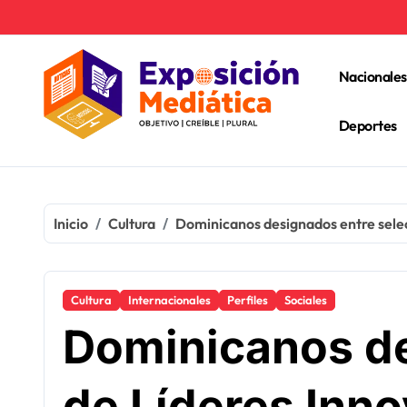
Ir
al
contenido
Nacionales
Deportes
Inicio
Cultura
Dominicanos designados entre sele
Cultura
Internacionales
Perfiles
Sociales
Dominicanos de
de Líderes Inn