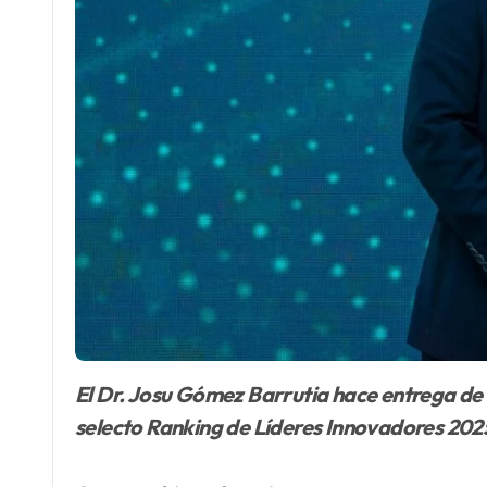
El Dr. Josu Gómez Barrutia hace entrega de la placa que designa al canciller de UNICARIBE, doctor José Alejandro Aybar M., como parte del
selecto Ranking de Líderes Innovadores 202