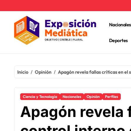
Ir
al
contenido
Nacionales
Deportes
Inicio
Opinión
Apagón revela fallas críticas en el
Ciencia y Tecnología
Nacionales
Opinión
Perfiles
Apagón revela f
control interno