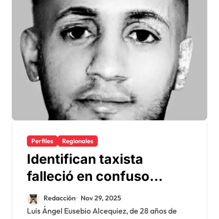
Perfiles
Regionales
Identifican taxista
falleció en confuso
incidente en La Romana
Redacción
Nov 29, 2025
Luis Ángel Eusebio Alcequiez, de 28 años de