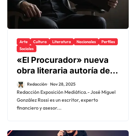
Arte
Cultura
Literatura
Nacionales
Perfiles
Sociales
«El Procurador» nueva
obra literaria autoría de
José Miguel González
Redacción
Nov 28, 2025
Rossi
Redacción Exposición Mediática.- José Miguel
González Rossi es un escritor, experto
financiero y asesor...