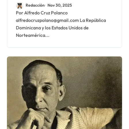
Unidos para operaciones
Redacción
Nov 30, 2025
militares es renunciar a
Por Alfredo Cruz Polanco
alfredocruzpolano@gmail.com La República
nuestra soberanía
Dominicana y los Estados Unidos de
Norteamérica...