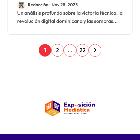
y la eterna controversia
Redacción
Nov 28, 2025
sobre Santiago Matías
Un análisis profundo sobre la victoria técnica, la
revolución digital dominicana y las sombras...
P
1
2
…
22
a
g
i
n
a
c
i
ó