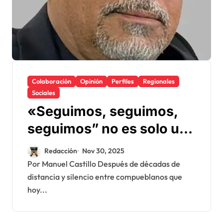
Colaboración
Opinión
Perfiles
Regionales
Sociales
«Seguimos, seguimos,
seguimos” no es solo un
eslogan: es el latido de
Redacción
Nov 30, 2025
un pueblo que se
Por Manuel Castillo Después de décadas de
distancia y silencio entre compueblanos que
reencuentra consigo
hoy...
mismo en el Parque
Duarte de La Romana