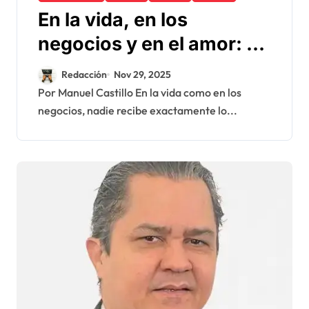
En la vida, en los
negocios y en el amor: no
tienes lo que mereces,
Redacción
Nov 29, 2025
tienes lo que negocias
Por Manuel Castillo En la vida como en los
negocios, nadie recibe exactamente lo...