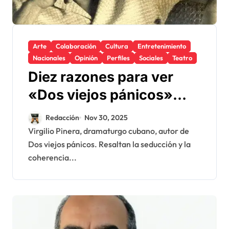
Arte
Colaboración
Cultura
Entretenimiento
Nacionales
Opinión
Perfiles
Sociales
Teatro
Diez razones para ver
«Dos viejos pánicos»
(Crítica de teatro)
Redacción
Nov 30, 2025
Virgilio Pinera, dramaturgo cubano, autor de
Dos viejos pánicos. Resaltan la seducción y la
coherencia...