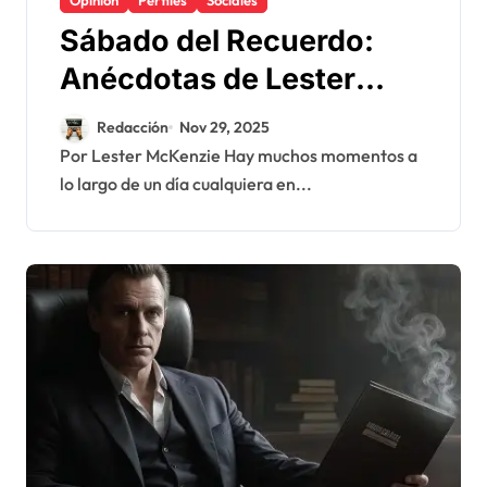
Sábado del Recuerdo:
Anécdotas de Lester
McKenzie – Uso Prudente
Redacción
Nov 29, 2025
del Celular
Por Lester McKenzie Hay muchos momentos a
lo largo de un día cualquiera en...