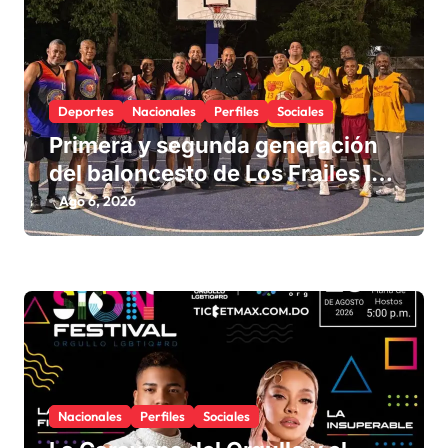
n
t
r
Deportes
Nacionales
Perfiles
Sociales
a
Primera y segunda generación
d
del baloncesto de Los Frailes I
a
fortalecen la hermandad en
Ago 6, 2026
s
histórico reencuentro
Nacionales
Perfiles
Sociales