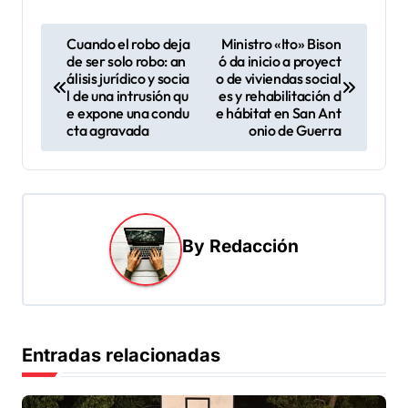
N
Cuando el robo deja
Ministro «Ito» Bison
de ser solo robo: an
ó da inicio a proyect
a
álisis jurídico y socia
o de viviendas social
v
l de una intrusión qu
es y rehabilitación d
e expone una condu
e hábitat en San Ant
e
cta agravada
onio de Guerra
g
a
c
i
By
Redacción
ó
n
d
Entradas relacionadas
e
e