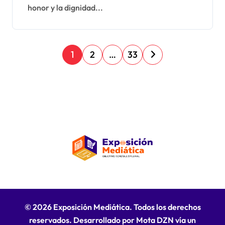
honor y la dignidad...
P
1
2
…
33
a
g
i
n
a
c
i
ó
n
© 2026 Exposición Mediática. Todos los derechos
d
reservados. Desarrollado por Mota DZN vía un