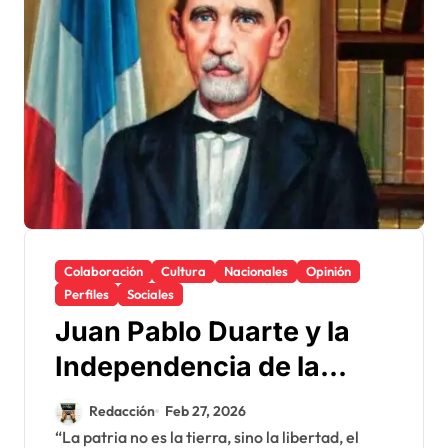
Colaboración
Cultura
Nacionales
Opinión
Perfiles
Sociales
Juan Pablo Duarte y la
Independencia de la
República Dominicana
Redacción
Feb 27, 2026
“La patria no es la tierra, sino la libertad, el