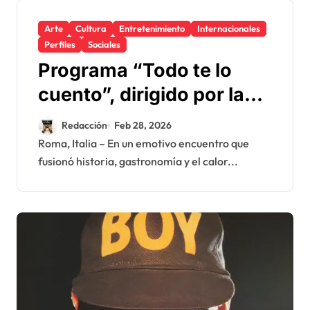
Arte
Cultura
Entretenimiento
Internacionales
Perfiles
Sociales
Programa “Todo te lo
cuento”, dirigido por la
comunicadora Stephanie
Redacción
Feb 28, 2026
Barry, celebró
Roma, Italia – En un emotivo encuentro que
fusionó historia, gastronomía y el calor...
aniversario de la
Independencia Nacional
Dominicana en Italia