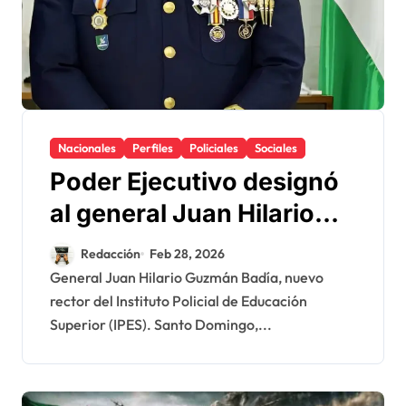
Nacionales
Perfiles
Policiales
Sociales
Poder Ejecutivo designó
al general Juan Hilario
Guzmán Badía como
Redacción
Feb 28, 2026
nuevo rector del Instituto
General Juan Hilario Guzmán Badía, nuevo
rector del Instituto Policial de Educación
Policial de Educación
Superior (IPES). Santo Domingo,...
Superior (IPES)