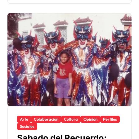
Arte
Colaboración
Cultura
Opinión
Perfiles
Sociales
Sabado del Recuerdo: