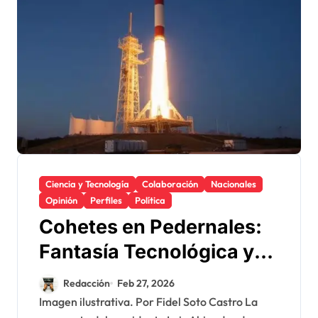
Ciencia y Tecnología
Colaboración
Nacionales
Opinión
Perfiles
Política
Cohetes en Pedernales:
Fantasía Tecnológica y
Silencios Peligrosos
Redacción
Feb 27, 2026
Imagen ilustrativa. Por Fidel Soto Castro La