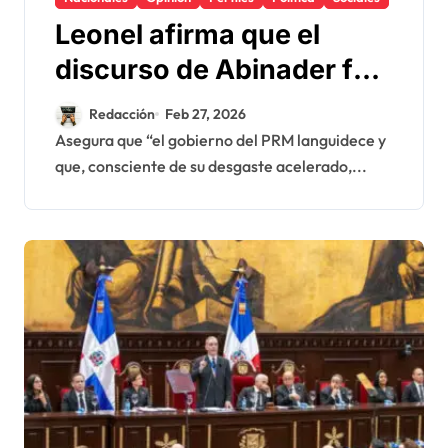
Leonel afirma que el
discurso de Abinader fue
“de ciencia ficción” y
Redacción
Feb 27, 2026
está desconectado de la
Asegura que “el gobierno del PRM languidece y
que, consciente de su desgaste acelerado,...
realidad que vive el
pueblo