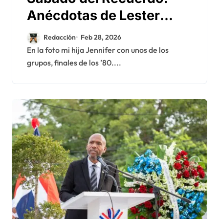
Anécdotas de Lester
McKenzie – El Carnaval
Redacción
Feb 28, 2026
de los ’60 y ’70 (2)
En la foto mi hija Jennifer con unos de los
grupos, finales de los ’80....