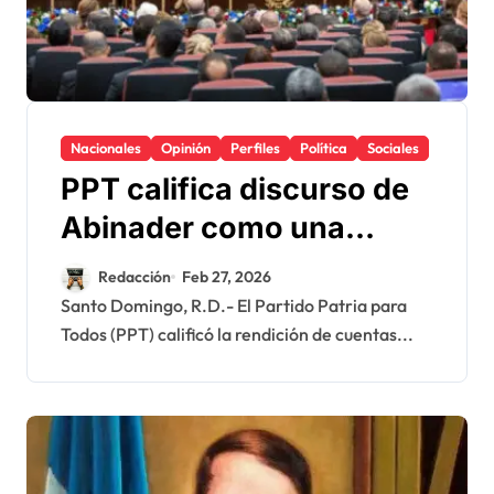
Nacionales
Opinión
Perfiles
Política
Sociales
PPT califica discurso de
Abinader como una
“alocución electoralista”
Redacción
Feb 27, 2026
Santo Domingo, R.D.- El Partido Patria para
Todos (PPT) calificó la rendición de cuentas...