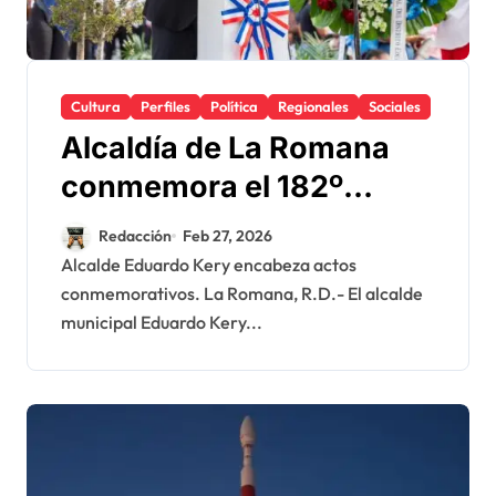
Cultura
Perfiles
Política
Regionales
Sociales
Alcaldía de La Romana
conmemora el 182º
aniversario de la
Redacción
Feb 27, 2026
Independencia Nacional
Alcalde Eduardo Kery encabeza actos
conmemorativos. La Romana, R.D.- El alcalde
municipal Eduardo Kery...