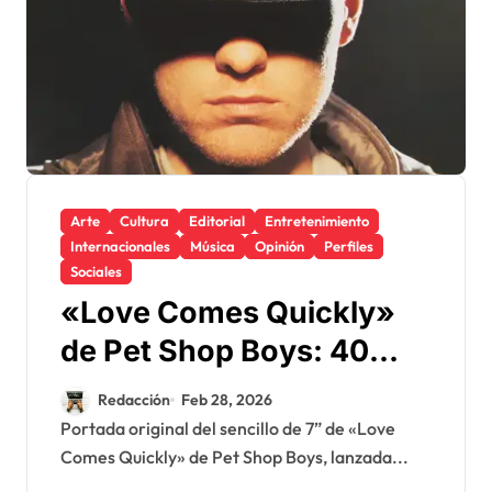
Arte
Cultura
Editorial
Entretenimiento
Internacionales
Música
Opinión
Perfiles
Sociales
«Love Comes Quickly»
de Pet Shop Boys: 40
años de una epifanía
Redacción
Feb 28, 2026
synthpop
Portada original del sencillo de 7” de «Love
Comes Quickly» de Pet Shop Boys, lanzada...