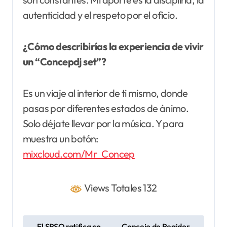
autenticidad y el respeto por el oficio.
¿Cómo describirías la experiencia de vivir
un “Concepdj set”?
Es un viaje al interior de ti mismo, donde
pasas por diferentes estados de ánimo.
Solo déjate llevar por la música. Y para
muestra un botón:
mixcloud.com/Mr_Concep
Views Totales 132
N
El SRSO ratifica co
Concejo de Regidor