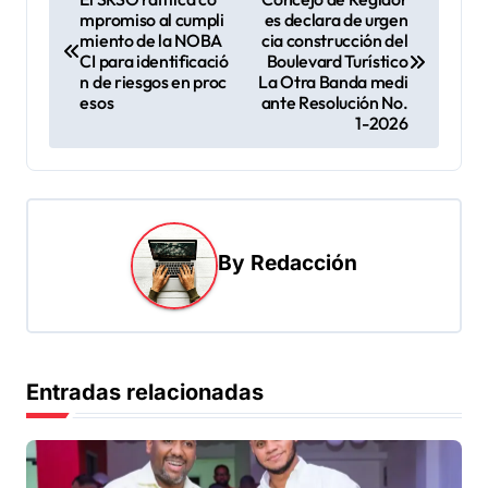
mpromiso al cumpli
es declara de urgen
a
miento de la NOBA
cia construcción del
v
CI para identificació
Boulevard Turístico
n de riesgos en proc
La Otra Banda medi
e
esos
ante Resolución No.
1-2026
g
a
c
i
By
Redacción
ó
n
d
e
Entradas relacionadas
e
n