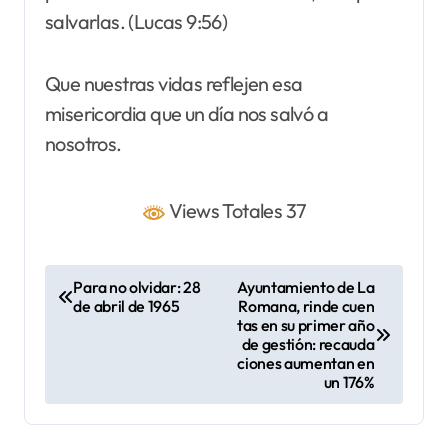
salvarlas. (Lucas 9:56)
Que nuestras vidas reflejen esa
misericordia que un día nos salvó a
nosotros.
Views Totales 37
N
Para no olvidar: 28
Ayuntamiento de La
de abril de 1965
Romana, rinde cuen
a
tas en su primer año
v
de gestión: recauda
ciones aumentan en
e
un 176%
g
a