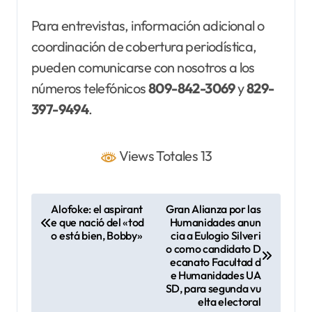
Para entrevistas, información adicional o
coordinación de cobertura periodística,
pueden comunicarse con nosotros a los
números telefónicos
809-842-3069
y
829-
397-9494
.
Views Totales 13
N
Alofoke: el aspirant
Gran Alianza por las
e que nació del «tod
Humanidades anun
a
o está bien, Bobby»
cia a Eulogio Silveri
v
o como candidato D
ecanato Facultad d
e
e Humanidades UA
SD, para segunda vu
g
elta electoral