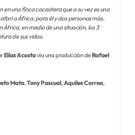
n en una finca cacaotera que a su vez es una
safari a África, para él y dos personas
más.
África, en medio de una situación, los 3
tura de sus vidas.
or
Elías
Acosta
vía una producción de
Rafael
usto Mata
,
Tony Pascual
,
Aquiles Correa
,