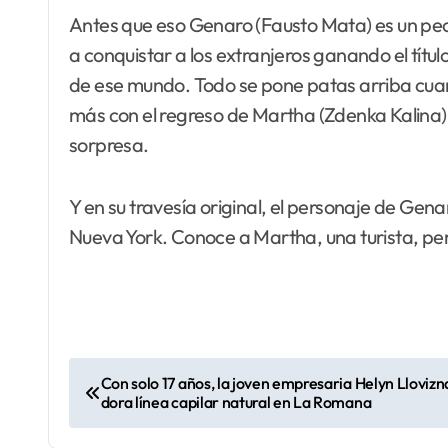
Antes que eso Genaro (Fausto Mata) es un pec
a conquistar a los extranjeros ganando el títul
de ese mundo. Todo se pone patas arriba cuand
más con el regreso de Martha (Zdenka Kalina
sorpresa.
Y en su travesía original, el personaje de Ge
Nueva York. Conoce a Martha, una turista, per
N
Con solo 17 años, la joven empresaria Helyn Llovizna
dora línea capilar natural en La Romana
a