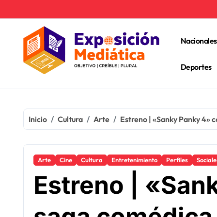
Ir
al
contenido
Nacionales
Deportes
Inicio
Cultura
Arte
Estreno | «Sanky Panky 4» c
Arte
Cine
Cultura
Entretenimiento
Perfiles
Sociale
Estreno | «San
saga comédica 