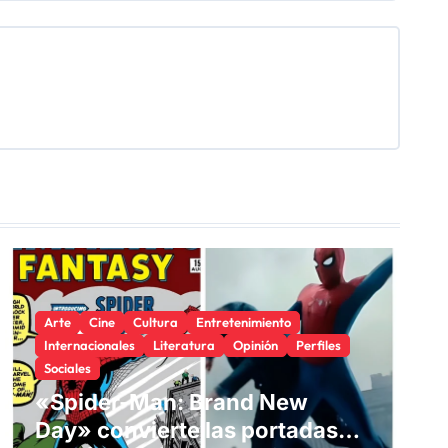
Arte
Cine
Cultura
Entretenimiento
Internacionales
Literatura
Opinión
Perfiles
Sociales
«Spider-Man: Brand New
Day» convierte las portadas