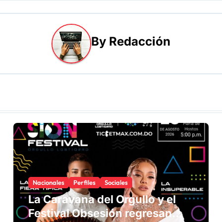
By
Redacción
Nacionales
Perfiles
Sociales
La Caravana del Orgullo y el
Festival Obsesión regresan