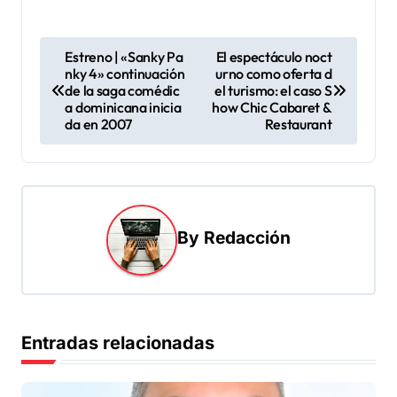
N
Estreno | «Sanky Pa
El espectáculo noct
nky 4» continuación
urno como oferta d
a
de la saga comédic
el turismo: el caso S
v
a dominicana inicia
how Chic Cabaret &
da en 2007
Restaurant
e
g
a
c
By
Redacción
i
ó
n
d
Entradas relacionadas
e