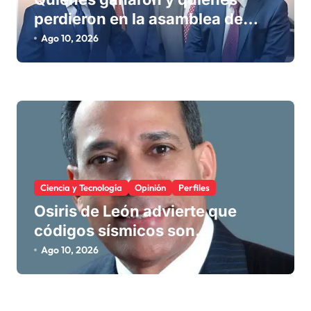
perdieron en la asamblea de
delegados del PRM
Ago 10, 2026
Ciencia y Tecnología
Opinión
Perfiles
Osiris de León advierte que
códigos sísmicos son
insuficientes si se ignora la
Ago 10, 2026
respuesta dinámica del suelo
blando