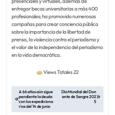
presenciales y virtuales, además de
entregar becas universitarias a más 400
profesionales; ha promovido numerosas
campañas para crear conciencia pública
sobre la importancia de la libertad de
prensa, la violencia contra el periodismo y
el valor de la independencia del periodismo
en la vida democrática.
Views Totales 22
N
A 66 años aún sigue
Día Mundial del Don
pendiente la deuda
ante de Sangre 202
a
con los expediciona
5
v
rios del 14 de junio