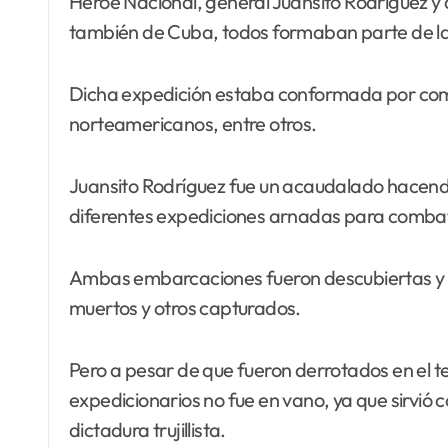
Héroe Nacional, general Juansito Rodríguez 
también de Cuba, todos formaban parte de la e
Dicha expedición estaba conformada por com
norteamericanos, entre otros.
Juansito Rodríguez fue un acaudalado hacenda
diferentes expediciones arnadas para combatir l
Ambas embarcaciones fueron descubiertas y am
muertos y otros capturados.
Pero a pesar de que fueron derrotados en el ter
expedicionarios no fue en vano, ya que sirvió 
dictadura trujillista.