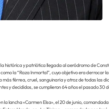
 la histórica y patriótica llegada al aeródromo de Con
o la “Raza Inmortal”, cuyo objetivo era derrocar la ti
la más férrea, cruel, sanguinaria y atroz de todas las 
entes y decididos, se cumplieron 64 años el pasado 30 
 la lancha «Carmen Elsa», el 20 de junio, comandada p