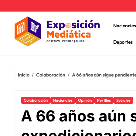
Ir
al
contenido
Nacionales
Deportes
Inicio
Colaboración
A 66 años aún sigue pendiente 
Colaboración
Nacionales
Opinión
Perfiles
Sociales
A 66 años aún 
expedicionarios