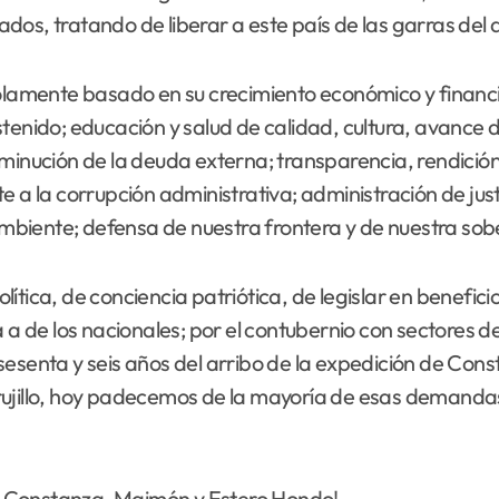
os, tratando de liberar a este país de las garras del 
solamente basado en su crecimiento económico y financi
enido; educación y salud de calidad, cultura, avance de 
minución de la deuda externa; transparencia, rendición 
e a la corrupción administrativa; administración de jus
 ambiente; defensa de nuestra frontera y de nuestra sobe
ítica, de conciencia patriótica, de legislar en benefici
a a de los nacionales; por el contubernio con sectores 
sesenta y seis años del arribo de la expedición de Co
rujillo, hoy padecemos de la mayoría de esas demandas
 de Constanza, Maimón y Estero Hondo!