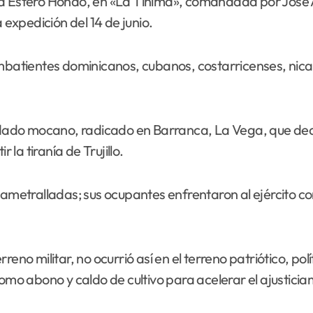
y a Estero Hondo, en «La Tinima», comandada por Jos
xpedición del 14 de junio.
batientes dominicanos, cubanos, costarricenses, nic
do mocano, radicado en Barranca, La Vega, que dedicó
a tiranía de Trujillo.
etralladas; sus ocupantes enfrentaron al ejército con
reno militar, no ocurrió así en el terreno patriótico, po
como abono y caldo de cultivo para acelerar el ajusticia