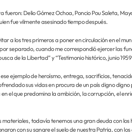
esta fueron: Delio Gómez Ochoa, Poncio Pou Saleta, Ma
ien fue vilmente asesinado tiempo después.
vitar a los tres primeros a poner en circulación en el mun
 por separado, cuando me correspondió ejercer las func
busca de la Libertad” y “Testimonio histórico, junio 1959
ese ejemplo de heroísmo, entrega, sacrificios, tenaci
 ofrendado sus vidas en procura de un país digno dign
 el que predomina la ambición, la corrupción, el enrique
ateriales, todavía tenemos una gran deuda con los hé
onaron con su sangre el suelo de nuestra Patria, con lo