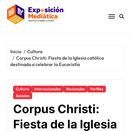
Ir
al
contenido
Inicio
Cultura
Corpus Christi: Fiesta de la Iglesia católica
destinada a celebrar la Eucaristía
Cultura
Internacionales
Nacionales
Perfiles
Sociales
Corpus Christi:
Fiesta de la Iglesia