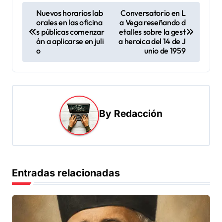
N
Nuevos horarios lab
Conversatorio en L
orales en las oficina
a Vega reseñando d
a
s públicas comenzar
etalles sobre la gest
v
án a aplicarse en juli
a heroica del 14 de J
o
unio de 1959
e
g
a
c
By
Redacción
i
ó
n
d
Entradas relacionadas
e
e