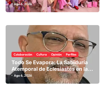
Emprendimiento
Ago 6, 2026
Colaboración
Cultura
Opinión
Perfiles
Todo Se Evapora: La Sabiduría
Atemporal de Eclesiastés en la
Era Digital
Ago 6, 2026