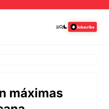
Subscribe
 en máximas
cana