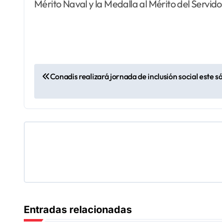
Mérito Naval y la Medalla al Mérito del Servido
N
Conadis realizará jornada de inclusión social este 
a
v
e
g
a
c
Entradas relacionadas
i