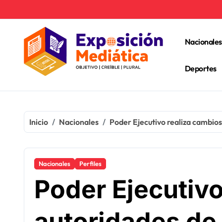
Ir
al
contenido
Nacionales
Deportes
Inicio
Nacionales
Poder Ejecutivo realiza cambi
Nacionales
Perfiles
Poder Ejecutiv
autoridades de