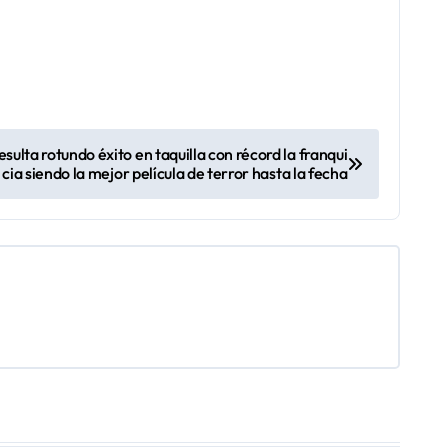
esulta rotundo éxito en taquilla con récord la franqui
cia siendo la mejor película de terror hasta la fecha