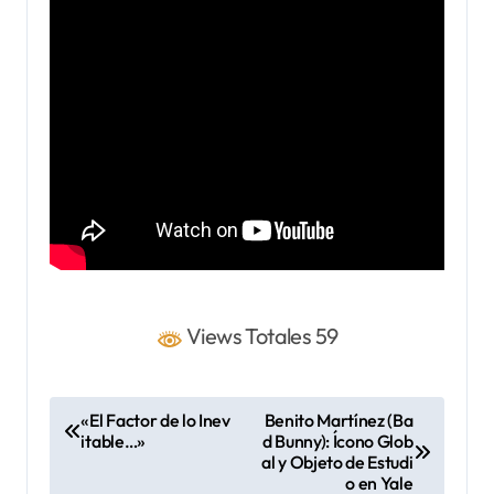
Views Totales 59
N
«El Factor de lo Inev
Benito Martínez (Ba
itable…»
d Bunny): Ícono Glob
a
al y Objeto de Estudi
v
o en Yale