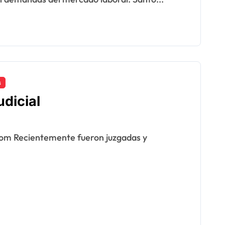
s
udicial