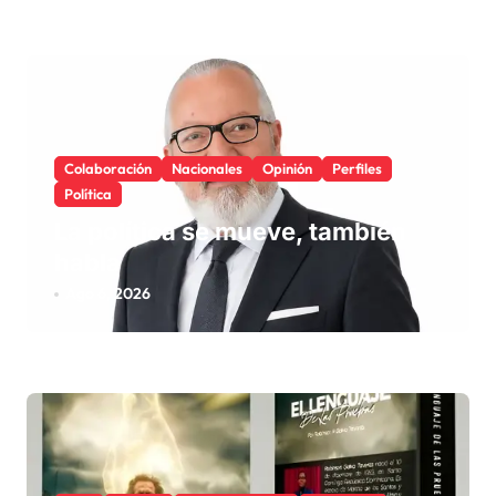
Colaboración
Nacionales
Opinión
Perfiles
Política
La política se mueve, también
habla
Ago 6, 2026