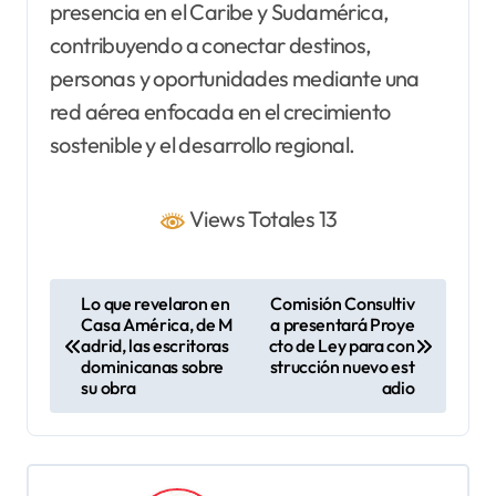
presencia en el Caribe y Sudamérica,
contribuyendo a conectar destinos,
personas y oportunidades mediante una
red aérea enfocada en el crecimiento
sostenible y el desarrollo regional.
Views Totales 13
N
Lo que revelaron en
Comisión Consultiv
Casa América, de M
a presentará Proye
a
adrid, las escritoras
cto de Ley para con
v
dominicanas sobre
strucción nuevo est
su obra
adio
e
g
a