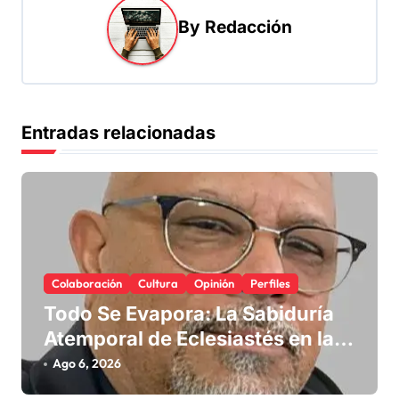
c
By
Redacción
i
ó
n
d
Entradas relacionadas
e
e
n
t
r
Colaboración
Cultura
Opinión
Perfiles
a
Todo Se Evapora: La Sabiduría
d
Atemporal de Eclesiastés en la
Era Digital
a
Ago 6, 2026
s