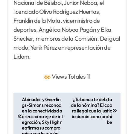
Nacional de Béisbol, Junior Noboa, el
licenciado Olivo Rodríguez Huertas,
Franklin de la Mota, viceministro de
deportes, Angélica Noboa Pagán y Elka
Shecker, miembros de la Comisión. De igual
modo, Yerik Pérez en representación de
Lidom.
Views Totales 11
N
Abinader y Geerlin
¿Tu banco te debita
gs-Simons reconoc
de la nómina? El cob
a
en la conectividad a
ro ilegal que la justic
v
érea como eje de int
ia dominicana prohí
egración; Sky High r
be
e
eafirma su compro
miso con la región