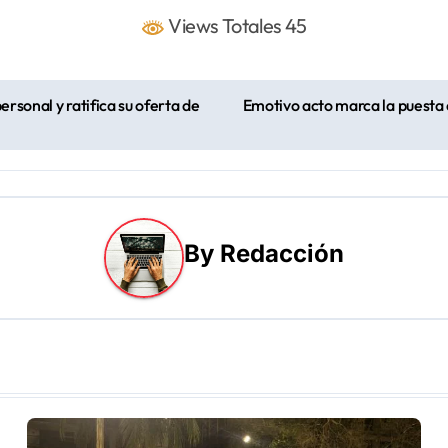
Views Totales 45
rsonal y ratifica su oferta de
Emotivo acto marca la puesta 
By
Redacción