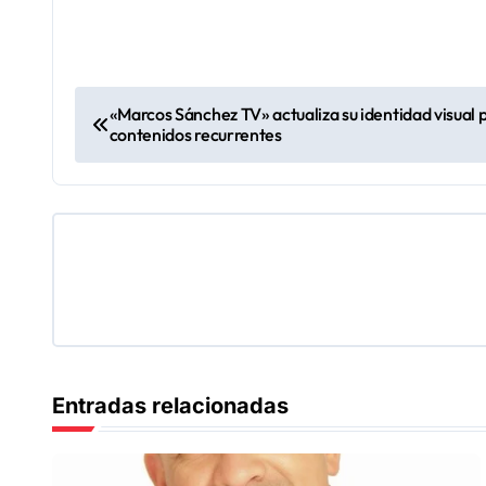
N
«Marcos Sánchez TV» actualiza su identidad visual pe
contenidos recurrentes
a
v
e
g
a
c
Entradas relacionadas
i
ó