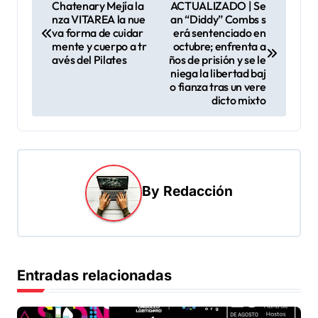
N
Chatenary Mejía la
ACTUALIZADO | Se
nza VITAREA la nue
an “Diddy” Combs s
a
va forma de cuidar
erá sentenciado en
v
mente y cuerpo a tr
octubre; enfrenta a
avés del Pilates
ños de prisión y se le
e
niega la libertad baj
o fianza tras un vere
g
dicto mixto
a
c
i
ó
By
Redacción
n
d
e
Entradas relacionadas
e
n