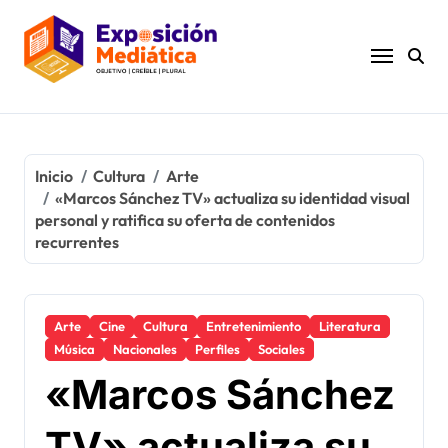
Ir
al
contenido
Inicio
Cultura
Arte
«Marcos Sánchez TV» actualiza su identidad visual
personal y ratifica su oferta de contenidos
recurrentes
Arte
Cine
Cultura
Entretenimiento
Literatura
Música
Nacionales
Perfiles
Sociales
«Marcos Sánchez
TV» actualiza su