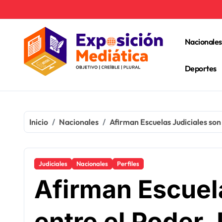
Ir
al
contenido
Nacionales
Deportes
Inicio
Nacionales
Afirman Escuelas Judiciales son 
Judiciales
Nacionales
Perfiles
Afirman Escuel
entre el Poder 