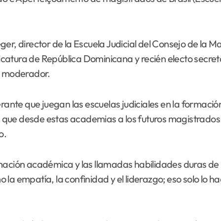
er, director de la Escuela Judicial del Consejo de la M
udicatura de República Dominicana y recién electo secr
mo moderador.
erante que juegan las escuelas judiciales en la formaci
n que desde estas academias a los futuros magistrados (as
o.
mación académica y las llamadas habilidades duras de lo
la empatía, la confinidad y el liderazgo; eso solo lo h