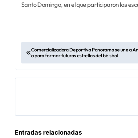
Santo Domingo, en el que participaron las escu
N
Comercializadora Deportiva Panorama se une a Am
a para formar futuras estrellas del béisbol
a
v
e
g
a
c
Entradas relacionadas
i