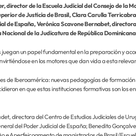
, director de la Escuela Judicial del Consejo de la M
erior de Justicia de Brasil, Clara Carulla Terricabra
ial de España, Verónica Scavone Bernabet, directora 
a Nacional de
la
Judicatura de República Dominicana
s juegan un papel fundamental en la preparación y ac
onvirtiéndose en los motores que dan vida a esta relevan
iales de Iberoamérica: nuevas pedagogías de formación 
idieron en que estas instituciones formativas son los ent
et, directora del Centro de Estudios Judiciales de Urug
eneral del Poder Judicial de España; Benedito Gonçalves,
ação e Aperfeiçoamento de magistrados de Brasil (Escu