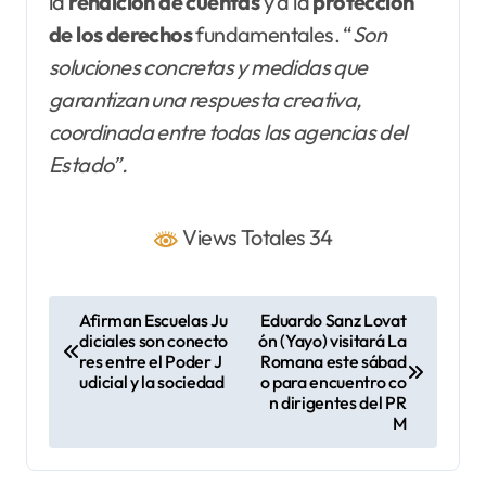
la
rendición de cuentas
y a la
protección
de los derechos
fundamentales. “
Son
soluciones concretas y medidas que
garantizan una respuesta creativa,
coordinada entre todas las agencias del
Estado”.
Views Totales 34
N
Afirman Escuelas Ju
Eduardo Sanz Lovat
diciales son conecto
ón (Yayo) visitará La
a
res entre el Poder J
Romana este sábad
v
udicial y la sociedad
o para encuentro co
n dirigentes del PR
e
M
g