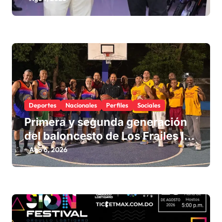
Deportes
Nacionales
Perfiles
Sociales
Primera y segunda generación
del baloncesto de Los Frailes I
fortalecen la hermandad en
Ago 6, 2026
histórico reencuentro