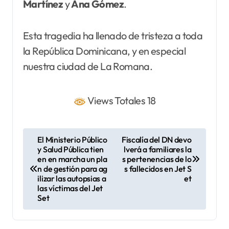
Martínez
y
Ana
Gómez
.
Esta tragedia ha llenado de tristeza a toda
la República Dominicana, y en especial
nuestra ciudad de La Romana.
Views Totales 18
N
El Ministerio Público
Fiscalía del DN devo
y Salud Pública tien
lverá a familiares la
a
en en marcha un pla
s pertenencias de lo
v
n de gestión para ag
s fallecidos en Jet S
ilizar las autopsias a
et
e
las víctimas del Jet
Set
g
a