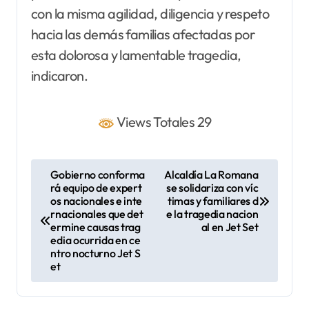
con la misma agilidad, diligencia y respeto
hacia las demás familias afectadas por
esta dolorosa y lamentable tragedia,
indicaron.
Views Totales 29
N
Gobierno conforma
Alcaldía La Romana
rá equipo de expert
se solidariza con víc
a
os nacionales e inte
timas y familiares d
v
rnacionales que det
e la tragedia nacion
ermine causas trag
al en Jet Set
e
edia ocurrida en ce
ntro nocturno Jet S
g
et
a
c