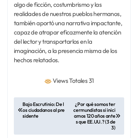
algo de ficción, costumbrismo y las
realidades de nuestros pueblos hermanos,
también aportó una narrativa impactante,
capaz de atrapar eficazmente la atención
del lector y transportarlos en la
imaginación, a la presencia misma de los
hechos relatados.
Views Totales 31
N
Bajo Escrutinio: De l
¿Por qué somos ter
os ciudadanos al pre
cermundistas si inici
a
sidente
amos 120 años ante
v
s que EE.UU.? (3 de
3)
e