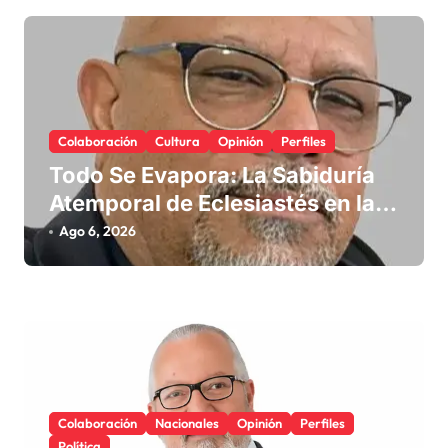
e
e
n
t
Colaboración
Cultura
Opinión
Perfiles
r
Todo Se Evapora: La Sabiduría
a
Atemporal de Eclesiastés en la
d
Era Digital
Ago 6, 2026
a
s
Colaboración
Nacionales
Opinión
Perfiles
Política