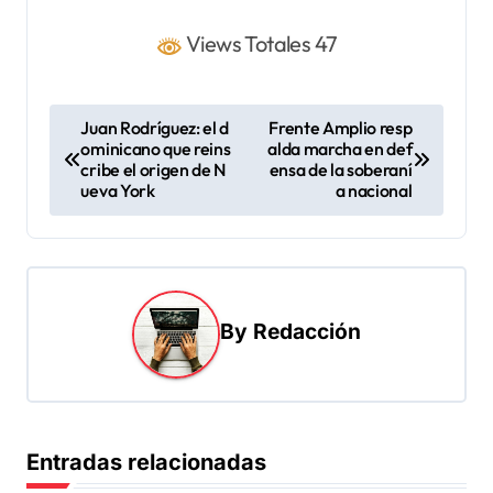
Views Totales 47
N
Juan Rodríguez: el d
Frente Amplio resp
ominicano que reins
alda marcha en def
a
cribe el origen de N
ensa de la soberaní
v
ueva York
a nacional
e
g
a
By
Redacción
c
i
ó
n
Entradas relacionadas
d