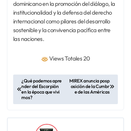
dominicano en la promoción del diálogo, la
institucionalidad y la defensa del derecho
internacional como pilares del desarrollo
sostenible y la convivencia pacífica entre
las naciones.
Views Totales 20
N
¿Qué podemos apre
MIREX anuncia posp
nder del Escorpión
osición de la Cumbr
a
en la época que vivi
e de las Américas
v
mos?
e
g
a