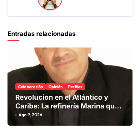
i
ó
n
Entradas relacionadas
d
e
e
n
t
Colaboración
Opinión
Perfiles
r
Revolucion en el Atlántico y
a
Caribe: La refinería Marina que
d
promete salvar nuestras playas
Ago 9, 2026
a
del sargazo
s