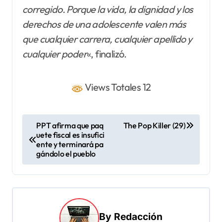
corregido. Porque la vida, la dignidad y los
derechos de una adolescente valen más
que cualquier carrera, cualquier apellido y
cualquier poder
«, finalizó.
Views Totales 12
N
PPT afirma que paq
The Pop Killer (29)
uete fiscal es insufici
a
ente y terminará pa
v
gándolo el pueblo
e
g
a
By
Redacción
c