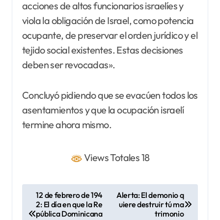
acciones de altos funcionarios israelíes y
viola la obligación de Israel, como potencia
ocupante, de preservar el orden jurídico y el
tejido social existentes. Estas decisiones
deben ser revocadas».
Concluyó pidiendo que se evacúen todos los
asentamientos y que la ocupación israelí
termine ahora mismo.
Views Totales 18
N
12 de febrero de 194
Alerta: El demonio q
2: El día en que la Re
uiere destruir tú ma
a
pública Dominicana
trimonio