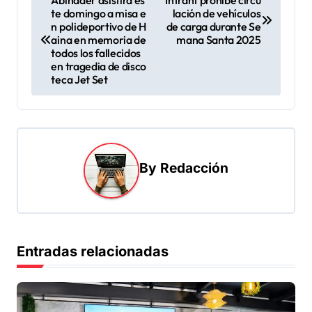
te domingo a misa e
lación de vehículos
a
n polideportivo de H
de carga durante Se
v
aina en memoria de
mana Santa 2025
todos los fallecidos
e
en tragedia de disco
teca Jet Set
g
a
c
i
By
Redacción
ó
n
d
e
Entradas relacionadas
e
n