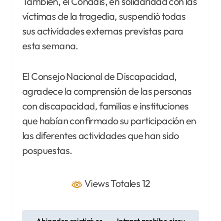
También, el Conadis, en solidaridad con las
víctimas de la tragedia, suspendió todas
sus actividades externas previstas para
esta semana.
El Consejo Nacional de Discapacidad,
agradece la comprensión de las personas
con discapacidad, familias e instituciones
que habían confirmado su participación en
las diferentes actividades que han sido
pospuestas.
Views Totales 12
N
Abinader asistirá es
Intrant prohíbe circu