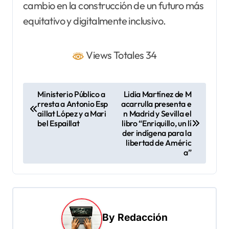
cambio en la construcción de un futuro más
equitativo y digitalmente inclusivo.
Views Totales 34
N
Ministerio Público a
Lidia Martínez de M
rresta a Antonio Esp
acarrulla presenta e
a
aillat López y a Mari
n Madrid y Sevilla el
v
bel Espaillat
libro “Enriquillo, un lí
der indígena para la
e
libertad de Améric
a”
g
a
c
i
By
Redacción
ó