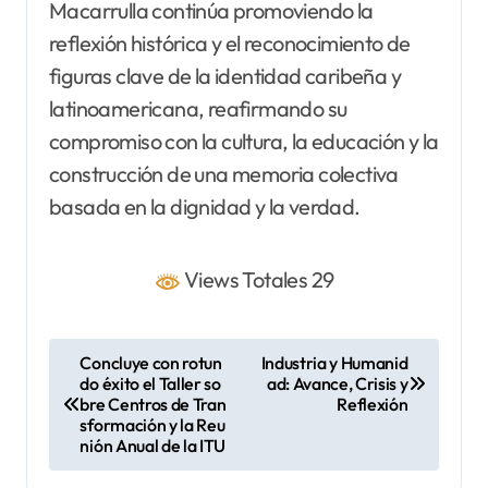
Macarrulla continúa promoviendo la
reflexión histórica y el reconocimiento de
figuras clave de la identidad caribeña y
latinoamericana, reafirmando su
compromiso con la cultura, la educación y la
construcción de una memoria colectiva
basada en la dignidad y la verdad.
Views Totales 29
N
Concluye con rotun
Industria y Humanid
do éxito el Taller so
ad: Avance, Crisis y
a
bre Centros de Tran
Reflexión
v
sformación y la Reu
nión Anual de la ITU
e