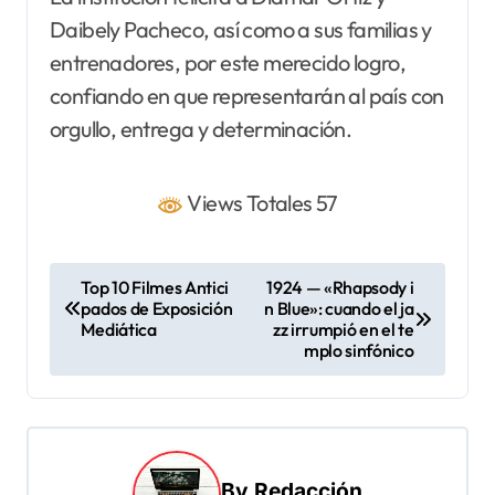
Daibely Pacheco, así como a sus familias y
entrenadores, por este merecido logro,
confiando en que representarán al país con
orgullo, entrega y determinación.
Views Totales 57
N
Top 10 Filmes Antici
1924 — «Rhapsody i
pados de Exposición
n Blue»: cuando el ja
a
Mediática
zz irrumpió en el te
v
mplo sinfónico
e
g
a
By
Redacción