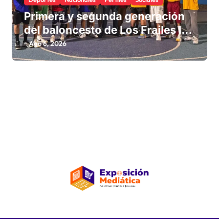
Primera y segunda generación
del baloncesto de Los Frailes I
fortalecen la hermandad en
Ago 6, 2026
histórico reencuentro