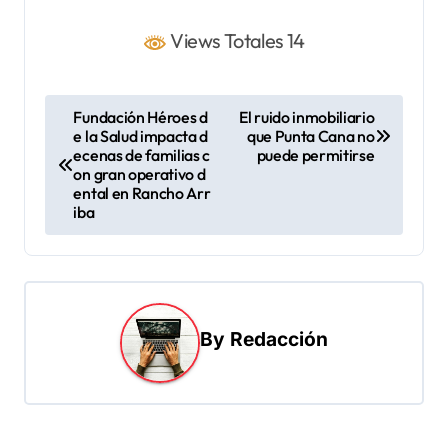
Views Totales 14
N
Fundación Héroes d
El ruido inmobiliario
e la Salud impacta d
que Punta Cana no
a
ecenas de familias c
puede permitirse
v
on gran operativo d
ental en Rancho Arr
e
iba
g
a
c
i
By
Redacción
ó
n
d