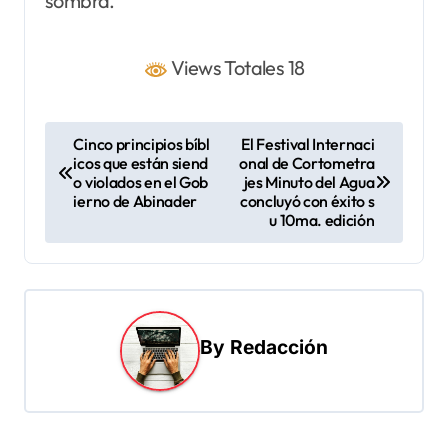
sombra.
Views Totales 18
N
Cinco principios bíbl
El Festival Internaci
icos que están siend
onal de Cortometra
a
o violados en el Gob
jes Minuto del Agua
v
ierno de Abinader
concluyó con éxito s
u 10ma. edición
e
g
a
c
By
Redacción
i
ó
n