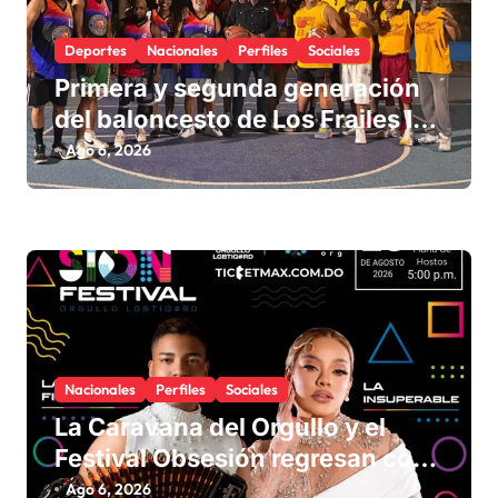
Deportes
Nacionales
Perfiles
Sociales
Primera y segunda generación
del baloncesto de Los Frailes I
fortalecen la hermandad en
Ago 6, 2026
histórico reencuentro
Nacionales
Perfiles
Sociales
La Caravana del Orgullo y el
Festival Obsesión regresan con
La Insuperable y La Fiera Típica
Ago 6, 2026