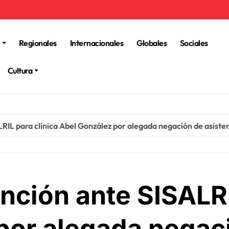
Regionales
Internacionales
Globales
Sociales
Cultura
ALRIL para clínica Abel González por alegada negación de asist
anción ante SISALRI
por alegada negac