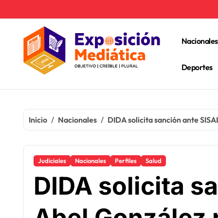
Ir
al
contenido
Nacionales
Deportes
Inicio
Nacionales
DIDA solicita sanción ante SIS
Judiciales
Nacionales
Perfiles
Salud
DIDA solicita s
Abel González 