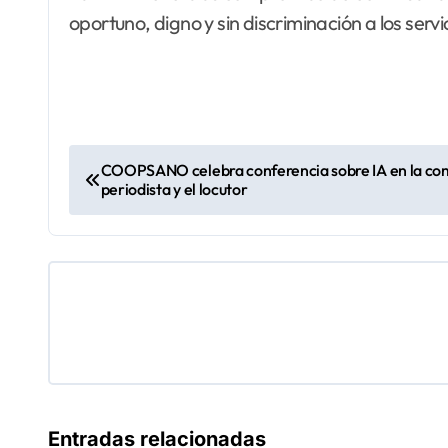
oportuno, digno y sin discriminación a los servi
N
COOPSANO celebra conferencia sobre IA en la comu
periodista y el locutor
a
v
e
g
a
c
Entradas relacionadas