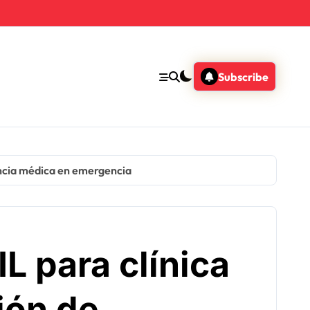
Subscribe
encia médica en emergencia
L para clínica
ión de