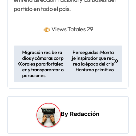
partido en todo el país.
Views Totales 29
N
Migración recibe ra
Perseguidos: Monta
dios y cámaras corp
je inspirador que rec
a
orales para fortalec
rea la época del cris
v
er y transparentar o
tianismo primitivo
peraciones
e
g
a
c
By
Redacción
i
ó