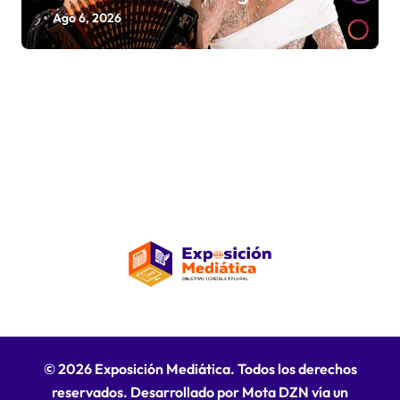
La Insuperable y La Fiera Típica
Ago 6, 2026
© 2026 Exposición Mediática. Todos los derechos
reservados. Desarrollado por Mota DZN vía un