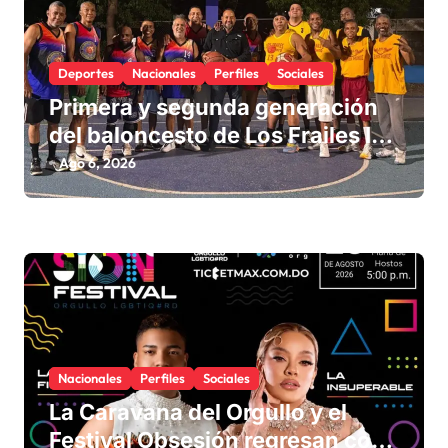
Deportes
Nacionales
Perfiles
Sociales
Primera y segunda generación
del baloncesto de Los Frailes I
fortalecen la hermandad en
Ago 6, 2026
histórico reencuentro
Nacionales
Perfiles
Sociales
La Caravana del Orgullo y el
Festival Obsesión regresan con