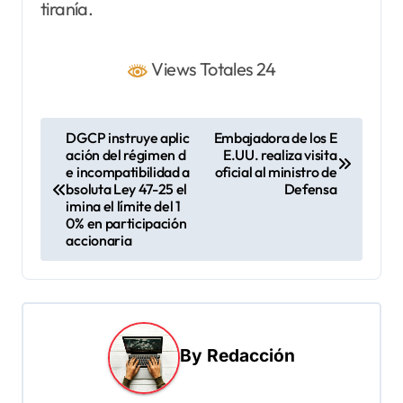
tiranía.
Views Totales 24
N
DGCP instruye aplic
Embajadora de los E
ación del régimen d
E.UU. realiza visita
a
e incompatibilidad a
oficial al ministro de
v
bsoluta Ley 47-25 el
Defensa
imina el límite del 1
e
0% en participación
accionaria
g
a
c
i
By
Redacción
ó
n