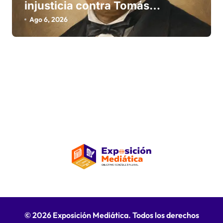
injusticia contra Tomás
Bobadilla
Ago 6, 2026
© 2026 Exposición Mediática. Todos los derechos