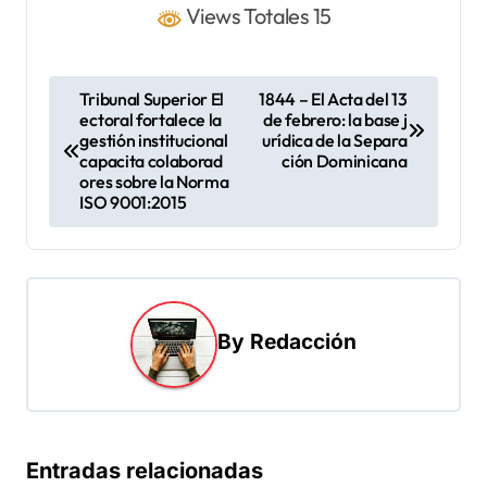
Views Totales 15
N
Tribunal Superior El
1844 – El Acta del 13
ectoral fortalece la
de febrero: la base j
a
gestión institucional
urídica de la Separa
v
capacita colaborad
ción Dominicana
ores sobre la Norma
e
ISO 9001:2015
g
a
c
i
By
Redacción
ó
n
d
Entradas relacionadas