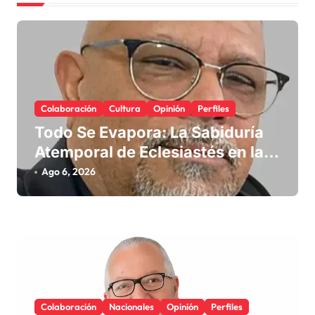
e
e
n
t
r
Colaboración
Cultura
Opinión
Perfiles
a
Todo Se Evapora: La Sabiduría
d
Atemporal de Eclesiastés en la
a
Era Digital
Ago 6, 2026
s
Colaboración
Nacionales
Opinión
Perfiles