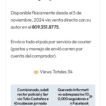
Disponible físicamente desde el 5 de
noviembre, 2024 vía venta directa con su
autor en el
809.351.8775
.
Envío a todo el país por servicio de courier
(gastos y manejo de envió corren por
cuenta del comprador).
Views Totales 34
N
Comisionado, subdi
Quevedo Informati
rector policial y Ser
vo sobrepasa los 10
a
vio Tulio Castaños e
0,000 seguidores e
v
ncabezan jornada
n Facebook