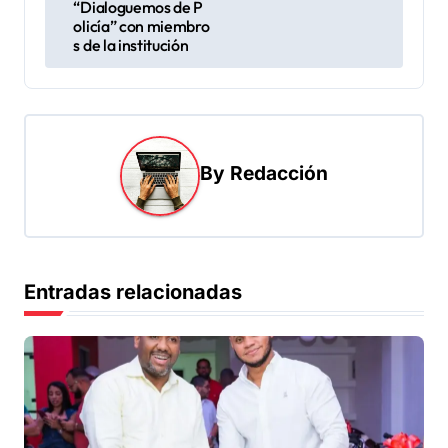
“Dialoguemos de P
e
olicía” con miembro
s de la institución
g
a
c
i
By
Redacción
ó
n
d
e
Entradas relacionadas
e
n
t
r