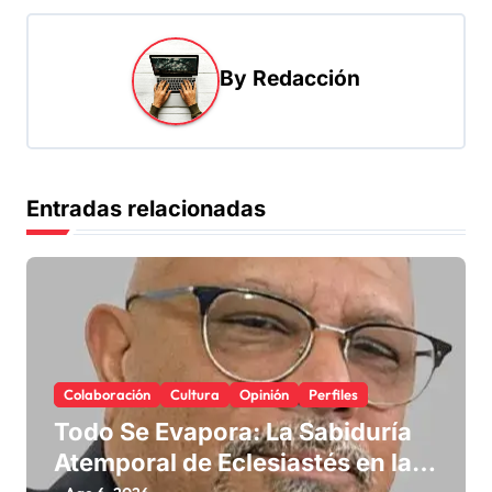
c
i
By
Redacción
ó
n
d
e
Entradas relacionadas
e
n
t
r
a
Colaboración
Cultura
Opinión
Perfiles
d
Todo Se Evapora: La Sabiduría
a
Atemporal de Eclesiastés en la