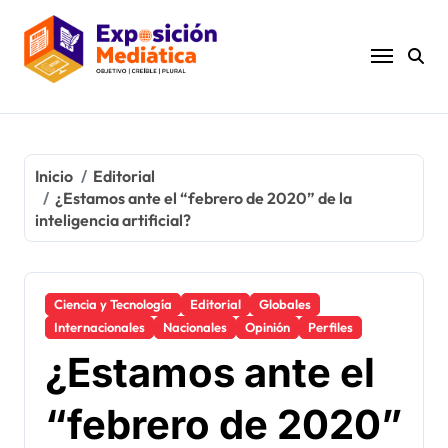
Ir
al
contenido
Inicio
Editorial
¿Estamos ante el “febrero de 2020” de la
inteligencia artificial?
Ciencia y Tecnología
Editorial
Globales
Internacionales
Nacionales
Opinión
Perfiles
¿Estamos ante el
“febrero de 2020”