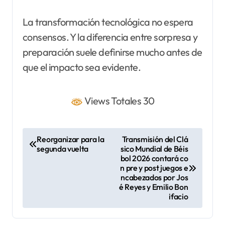
La transformación tecnológica no espera
consensos. Y la diferencia entre sorpresa y
preparación suele definirse mucho antes de
que el impacto sea evidente.
Views Totales 30
N
Reorganizar para la
Transmisión del Clá
segunda vuelta
sico Mundial de Béis
a
bol 2026 contará co
v
n pre y post juegos e
ncabezados por Jos
e
é Reyes y Emilio Bon
ifacio
g
a