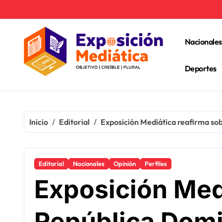
Ir
al
contenido
Nacionales
Deportes
Inicio
Editorial
Exposición Mediática reafirma so
Editorial
Nacionales
Opinión
Perfiles
Exposición Med
República Domi