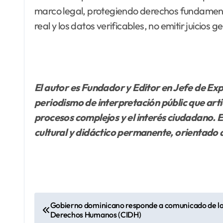
marco legal, protegiendo derechos fundamenta
real y los datos verificables, no emitir juicios 
El autor
es Fundador y Editor en Jefe de
Exp
periodismo de interpretación públic que articu
procesos complejos y el interés ciudadano. Es
cultural y didáctico permanente, orientado a
N
Gobierno dominicano responde a comunicado de la
Derechos Humanos (CIDH)
a